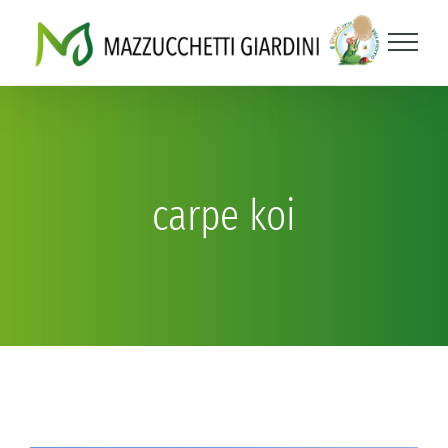
Salta
al
contenuto
carpe koi