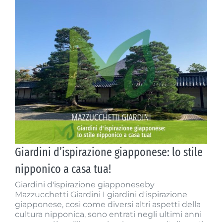
Giardini d’ispirazione
giapponese: lo stile nipponico a
casa tua!
Giardini d’ispirazione giapponese: lo stile
nipponico a casa tua!
Giardini d'ispirazione giapponeseby
Mazzucchetti Giardini I giardini d'ispirazione
giapponese, così come diversi altri aspetti della
cultura nipponica, sono entrati negli ultimi anni