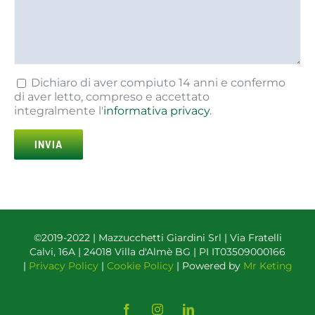
Dichiaro di aver compiuto 14 anni e confermo
di aver letto, compreso e accettato
integralmente l'
informativa privacy
.
©2019-2022 | Mazzucchetti Giardini Srl | Via Fratelli
Calvi, 16A | 24018 Villa d'Almè BG | PI IT03509000166
|
Privacy Policy
|
Cookie Policy
| Powered by
Mr Keting
Facebook
Instagram
LinkedIn